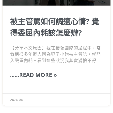
被主管罵如何調適心情? 覺
得委屈內耗該怎麼辦?
【分享本文原因】我在帶領團隊的過程中，常
看到很多年輕人因為犯了小錯被主管唸，就陷
入嚴重內耗。看到這些狀況我其實滿捨不得
的，因為主管的本意往往不是否定你，只是他
們太忙或口氣急。大家常過度放大被罵的情
......READ MORE »
緒，卻忽略了背後的成長機會。 這篇文章想跟
你聊聊，面對指責或需要自己做決定的時刻，
我們該有什麼樣的思維。只要能搞懂這套「高
價值的溝通」邏輯，不僅能化解心理壓力，還
2026-06-11
能讓老闆覺得你超級上道喔～