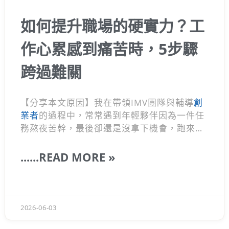
如何提升職場的硬實力？工
作心累感到痛苦時，5步驟
跨過難關
【分享本文原因】我在帶領IMV團隊與輔導
創
業者
的過程中，常常遇到年輕夥伴因為一件任
務熬夜苦幹，最後卻還是沒拿下機會，跑來跟
我說人生好難。其實，這讓我回想到剛創業的
自己，也曾經歷過看著機會流失的痛苦。工作
......READ MORE »
遇到挫折覺得痛苦心累的時候怎麼辦？ 如何提
升自己的職場硬實力？
2026-06-03