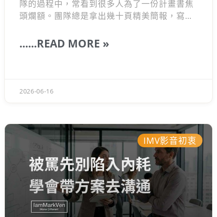
隊的過程中，常看到很多人為了一份計畫書焦
頭爛額。團隊總是拿出幾十頁精美簡報，寫滿
華麗詞彙，但當我問明天第一步要做什麼時，
大家卻常常愣住
......READ MORE »
2026-06-16
IMV影音初衷