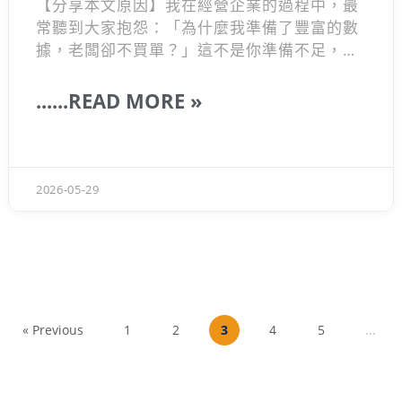
【分享本文原因】我在經營企業的過程中，最
常聽到大家抱怨：「為什麼我準備了豐富的數
據，老闆卻不買單？」這不是你準備不足，而
是搞錯對話對象了，多數人做決策根本不是處
理智。 看大家因此卡關真的很可惜，因為「高
......READ MORE »
效的溝通說服」本質上就是銷售。今天想帶你
從大腦底層機制破解盲區，看懂這法則，未來
的
提案
協作都能精準命中痛點，幫助你少走冤
枉路。
2026-05-29
« Previous
1
2
3
4
5
...