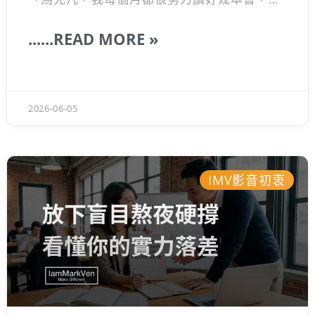
碰到問題時，腦袋還是一片空白，到底哪裡出
錯了？」其實這不是你記憶力不好，或是理解
......READ MORE »
力比別人差，而是多數人根本沒有建立一套屬
於自己的知識轉換系統。 很多人以為從第一頁
翻到最後一頁就叫讀完一本書，但如果在真實
的職場戰場上拿不出相對應的策略，那充其量
2026-06-05
只是眼睛做了一場運動罷了。今天想跟大家聊
聊，我平常到底是怎麼高效率地把別人的智
慧，真正變成自己腦中帶得走的武器。
IMV影音初衷