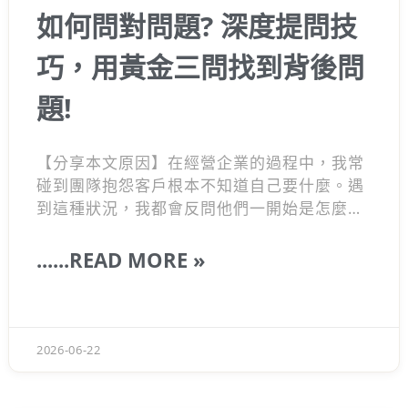
如何問對問題? 深度提問技
巧，用黃金三問找到背後問
題!
【分享本文原因】在經營企業的過程中，我常
碰到團隊抱怨客戶根本不知道自己要什麼。遇
到這種狀況，我都會反問他們一開始是怎麼提
問的？多數人往往直接把問題丟給對方，卻忽
略了對方可能連痛點都還沒釐清
......READ MORE »
2026-06-22