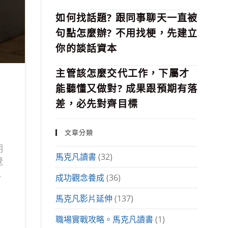
如何找話題? 跟同事聊天一直被
句點怎麼辦? 不用找梗，先建立
你的談話資本
主管該怎麼交代工作，下屬才
能聽懂又做對? 成果跟預期有落
差，必先對齊目標
文章分類
明
馬克凡讀書
(32)
覺
成功觀念養成
(36)
，
馬克凡影片延伸
(137)
架
職場實戰攻略。馬克凡讀書
(1)