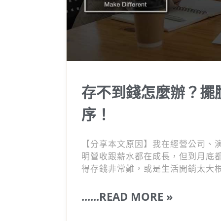
存不到錢怎麼辦？擺
序！
【分享本文原因】我在經營公司、
明營收跟薪水都在成長，但到月底
得存錢非常難，或是生活開銷太大
了，這篇文章我想跟你分享一個我
透過改變一個簡單的順序，你也能
......READ MORE »
～