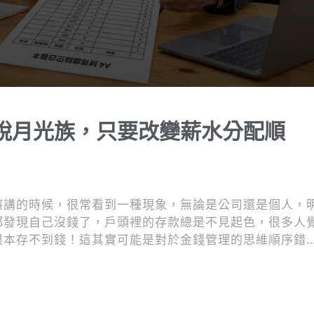
脫月光族，只要改變薪水分配順
演講的時候，很常看到一種現象，無論是公司還是個人，
都發現自己沒錢了，戶頭裡的存款總是不見起色，很多人
根本存不到錢！這其實可能是對於金錢管理的思維順序錯
自己從小用到大，甚至後來應用在公司經營上的核心觀念
建立起屬於自己的存錢體質，不再被無限膨脹的慾望給綁