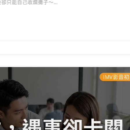
後卻只能自己收爛攤子～
把這套幫助團隊升級的實戰經驗寫下來，當你搞懂這個邏
會自我成長的組織，這才是管理者必須具備的「真正的領
隊主動起來，又或者是建立SOP，這篇都有幫助～文中
IMV影音