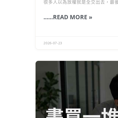
很多人以為放權就是全交出去，最
為了解決這個團隊被動的狀況，我
輯，就不用每天盯進度，還能建立
......READ MORE »
力」，我們立刻來拆解，不管想讓團
有分享我在用的A4模板喔～
2026-07-23