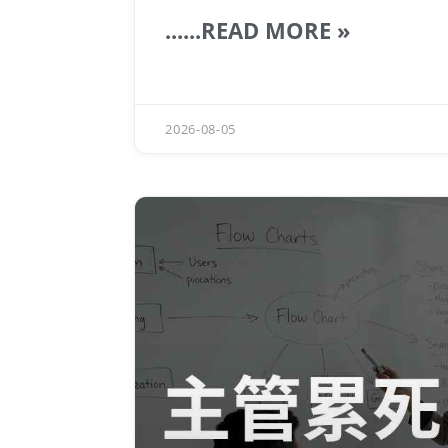
續
專注
前進，而不被無謂的恐慌吞
......READ MORE »
2026-08-05