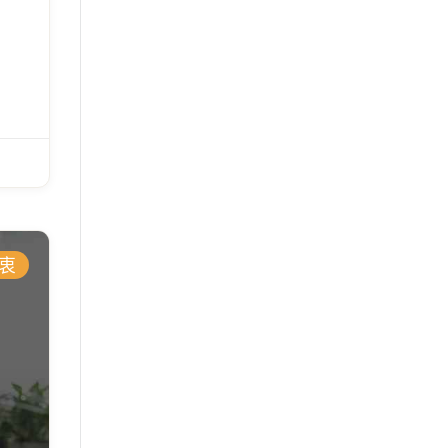
導
也
初衷