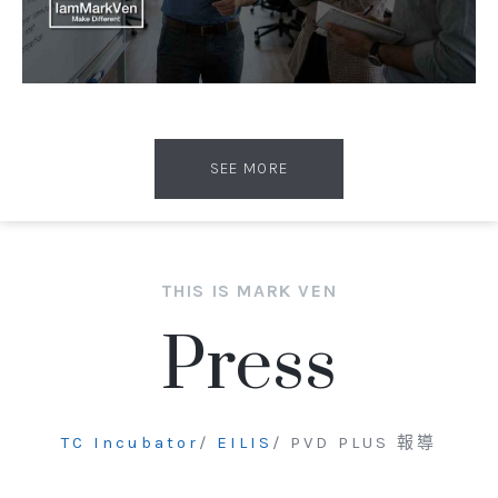
SEE MORE
THIS IS MARK VEN
Press
TC Incubator
/
EILIS
/ PVD PLUS 報導