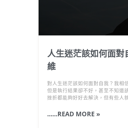
人生迷茫該如何面對
維
對人生迷茫該如何面對自我？我相
但是執行結果卻不好，甚至不知道
挫折都能夠好好去解決，但有些人
由大大小小的習慣所累積出來的，
了3個，能夠幫助你養成自我成長
......READ MORE »