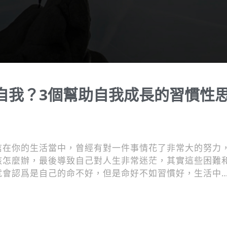
自我？3個幫助自我成長的習慣性
信在你的生活當中，曾經有對一件事情花了非常大的努力
該怎麼辦，最後導致自己對人生非常迷茫，其實這些困難
就會認爲是自己的命不好，但是命好不如習慣好，生活中
而你的命運就是用這些好的習慣慢慢疊加出來的。本文整
的習慣性思維。