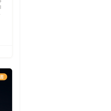
導
自
較
關
輕
書