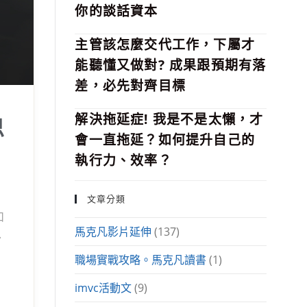
你的談話資本
主管該怎麼交代工作，下屬才
能聽懂又做對? 成果跟預期有落
差，必先對齊目標
解決拖延症! 我是不是太懶，才
思
會一直拖延？如何提升自己的
執行力、效率？
，
文章分類
和
馬克凡影片延伸
(137)
是
理
職場實戰攻略。馬克凡讀書
(1)
imvc活動文
(9)