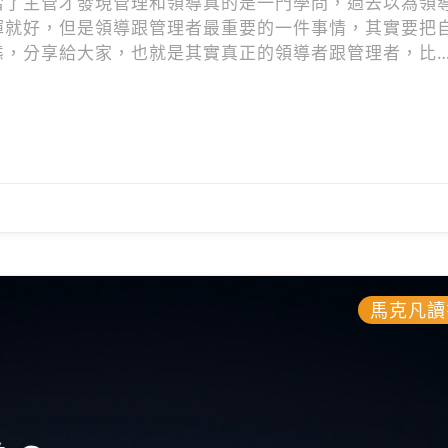
當了主管才發現管理和領導真的是一門學問，過去以為領
揮就好，但是領導跟管理者最重要的一件事情，其實要把
態，分享給大家，也就是其實真正的領導者跟管理者，比
就是我的成功。本篇所分享的一個真正好的領導跟管理的
著3個步驟，就可以讓你當好一個管理者和領導者，越管越
馬克凡讀