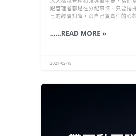
人人都說管理和領導很重要，當你
跟管理者都是在分配事情、只要指
己的經驗知識，跟自己負責任的心
像是服務式領導，當團隊成員成功
鍵，在於2個觀念的改變，以及跟
......READ MORE »
鬆，越領導越棒。
2021-02-18