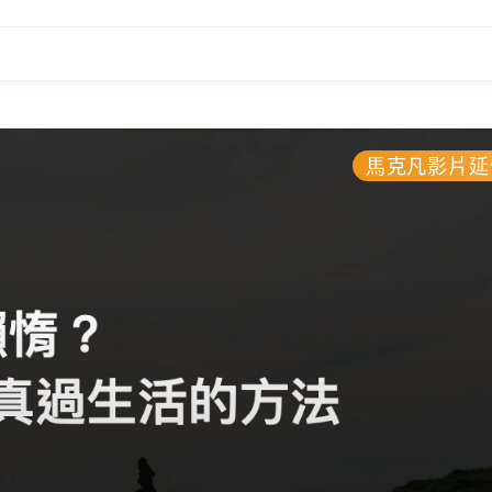
馬克凡影片延