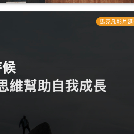
馬克凡影片延