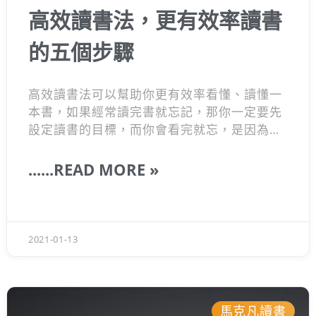
高效讀書法，更有效率讀書
的五個步驟
高效讀書法可以幫助你更有效率看懂、讀懂一
本書，如果經常讀完書就忘記，那你一定要先
設定讀書的目標，而你會看完就忘，是因為你
只是在「看書」而已。真正要做到「讀書」，
是要讀進你的心裡和腦裡，如果想要讓自己不
......READ MORE »
斷成長，讀書是很好的投資，那你就要學會高
效讀書法，從設定要從書中學到的目標，並提
取固定的知識量，再應用到自己的生活上，此
時你讀這本書才會有意義，才能不斷幫助你成
2021-01-13
長變更好。
馬克凡讀書