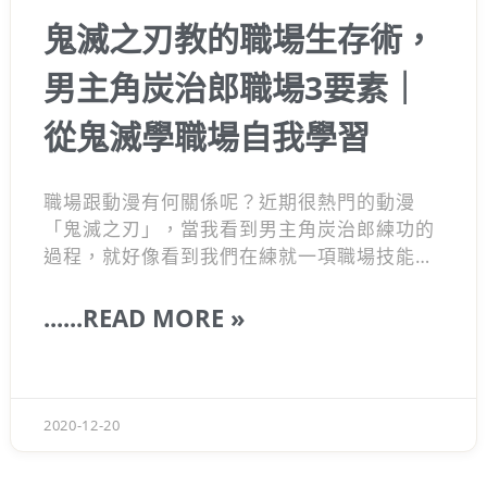
鬼滅之刃教的職場生存術，
男主角炭治郎職場3要素｜
從鬼滅學職場自我學習
職場跟動漫有何關係呢？近期很熱門的動漫
「鬼滅之刃」，當我看到男主角炭治郎練功的
過程，就好像看到我們在練就一項職場技能和
職場升遷的過程一樣，炭治郎有天份，也努力
地不斷在自我突破，即使經過許多困難，並沒
......READ MORE »
有對自我放棄，甚至讓許多人願意去幫助他，
秉持這樣的觀念的炭治郎，其實已經贏過職場
上50%上的人，因為很多時候，多數人無法努
力持續反覆做，甚至我們可以從炭治郎身上學
2020-12-20
到的3件事情，並且實際運用到職場上。