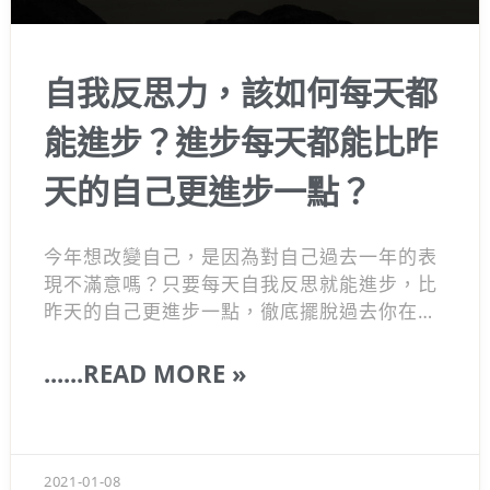
自我反思力，該如何每天都
能進步？進步每天都能比昨
天的自己更進步一點？
今年想改變自己，是因為對自己過去一年的表
現不滿意嗎？只要每天自我反思就能進步，比
昨天的自己更進步一點，徹底擺脫過去你在年
初時候無法達成的目標，如果不想要生活再一
團糟，你應該立刻制訂你的目標計畫。如果你
......READ MORE »
還你不知道如何開始讓自己變更好的話，你可
以利用自我反思的五個問題，天天問自己，幫
助你成就更好的自己，煥然一新。
2021-01-08