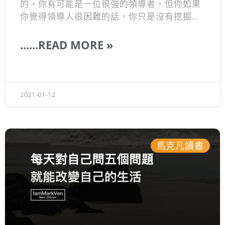
的，你有可能是一位很強的領導者，但你如果
你覺得領導人很困難的話，你只是沒有挖掘出
你的領導力。想要成功領導人，就要懂得4個
領導思維，而且不論面對工作、日常生活中，
......READ MORE »
領導是普遍出現在你身邊，即是你現在還沒有
要開始領導，也要從領導自己開始，因此這是
每人都必須要學的基礎能力。
2021-01-12
馬克凡讀書