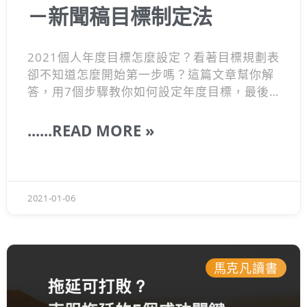
－新聞稿目標制定法
2021個人年度目標怎麼設定？看著目標規劃表
卻不知道怎麼開始第一步嗎？這篇文章幫你解
答，用7個步驟教你如何設定年度目標，最後
還會附贈每個人都該學的新聞稿目標制定法，
幫助你一步步實現你的目標和計畫。設定目
......READ MORE »
標，不管是在生活、職場、品牌、商業
提案
、
產品規劃上，都是使用相同的定義方法！所以
只要你學會用新聞稿目標設定法設定目標，就
能夠幫助你制定目標，讓計畫都能夠順利完
2021-01-06
成！
馬克凡讀書