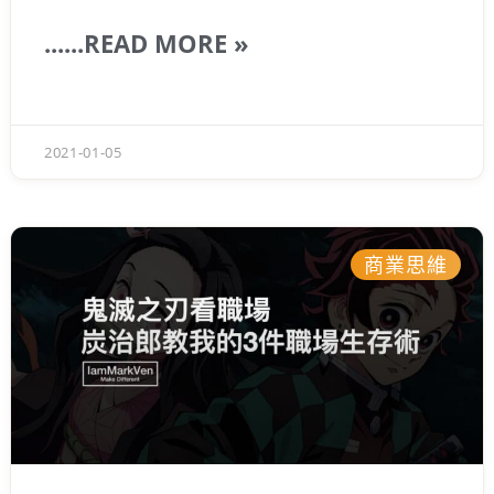
成為更好的自己、成為一位高績效人士，你就
要學會如何克服拖延，其中克服拖延的一個關
......READ MORE »
鍵是，你要把技能切割成小小的行爲，這時你
的心裡就比較不會有負擔，再把它變成習慣，
最後你就能擊敗你的拖延症！
2021-01-05
商業思維