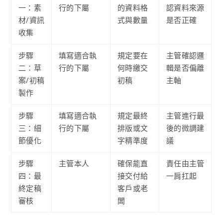
一：素
行的下屬
的資料格
認資料來源
材/資訊
式與數量
是否正確
收集
步驟
填寫適合執
規定要在
主管確認邏
二：草
行的下屬
何時繳交
輯是否偏離
案/初稿
初稿
主軸
製作
步驟
填寫適合執
規定最終
主管進行最
三：細
行的下屬
排版或文
後的微調建
節優化
字精準度
議
步驟
主管本人
確保能直
責任由主管
四：最
接交付給
一肩扛起
終定稿
客戶或老
審核
闆