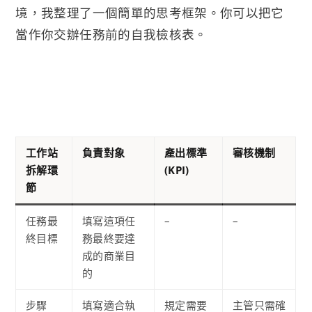
境，我整理了一個簡單的思考框架。你可以把它
當作你交辦任務前的自我檢核表。
工作站
負責對象
產出標準
審核機制
拆解環
(KPI)
節
任務最
填寫這項任
–
–
終目標
務最終要達
成的商業目
的
步驟
填寫適合執
規定需要
主管只需確