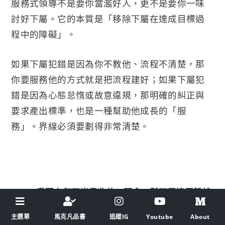
服務式領導不是要你當濫好人，更不是要你一味
討好下屬。它的本質是「移除下屬在達成目標過
程中的障礙」。
如果下屬犯錯是因為你不教他、流程不清楚，那
你要服務他的方式就是把流程建好；如果下屬犯
錯是因為心態怠惰或故意違規，那明確的糾正與
要求產出標準，也是一種幫助他成長的「服
務」。界線必須要劃得非常清楚。
Q5. 我現在每天光是收信、開會、幫下屬擦屁股就
快崩潰了，到底該從哪裡開始改變？
主選單
馬克凡品書
追蹤IG
Youtube
About