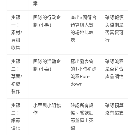
案
步驟
團隊的行政企
產出3間符合
確認報價
一：
劃 (小明)
預算與人數
與檔期是
素材/
的場地比較
否真實可
資訊
表
行
收集
步驟
團隊的活動企
寫出發表會
確認流程
二：
劃 (小華)
的1小時初步
是否符合
草案/
流程Run-
產品調性
初稿
down
製作
步驟
小華與小明協
確認所有設
確認預算
三：
作
備、餐飲細
沒有超支
細節
節並壓上死
優化
線