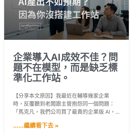
企業導入AI成效不佳？問
題不在模型，而是缺乏標
準化工作站。
【分享本文原因】我最近在輔導幾家企業
時，反覆聽到老闆跟主管抱怨同一個問題：
「馬克凡，我們公司買了最貴的企業版 AI，
結果它寫出來的文案根本不能用，做出來的
......繼續看下去 »
報表也一塌糊塗，AI 是不是變笨了啊？」看