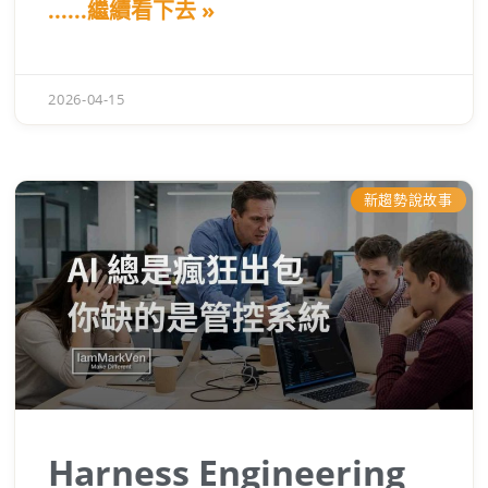
......繼續看下去 »
Agents」的底層架構邏輯。今天這不是一場
技術展示，而是要讓 IMV團隊成員徹底理
解，當 AI 應用升級成具備記憶、能自我修
2026-04-15
正、甚至互相協作的系統時，工作模式會有
什麼質變。搞懂「Claude Managed
Agents」，我們才能真正擁有全自動化的數
位員工。
新趨勢說故事
Harness Engineering