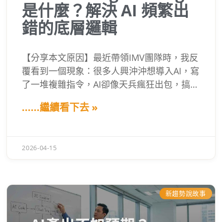
是什麼？解決 AI 頻繁出
錯的底層邏輯
【分享本文原因】最近帶領IMV團隊時，我反
覆看到一個現象：很多人興沖沖想導入AI，寫
了一堆複雜指令，AI卻像天兵瘋狂出包，搞到
大家都在幫AI救火，傻眼。 其實，問題不在
......繼續看下去 »
AI聰不聰明，而是沒搞懂「Harness
Engineering」。這篇內容的價值，就是幫AI
初學者破除迷思，看懂為什麼讓AI穩穩做事的
2026-04-15
關鍵，是一套管控系統，而不是神奇咒語。
新趨勢說故事