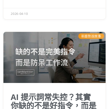
到這些團隊明明很想擁抱「『能大幅提升效
率的』AI時代」，卻卡在第一步，我覺得非常
2026-04-10
可惜。 這不是 AI 變笨了，而是多數人把 AI
當作有讀心術的魔法棒，卻沒有把它當作
「需要 SOP、需要給予工具權限、需要明確
規範的超級實習生」。今天這篇文章，我想
新趨勢說故事
跟你分享一個未來職場必備的核心觀念：
Harness Engineering（搭建 AI 工作站）。
弄懂這個底層邏輯，你才能真正駕馭 AI，而
不是每天忙著幫 AI 擦屁股。
AI 提示詞常失控？其實
你缺的不是好指令，而是