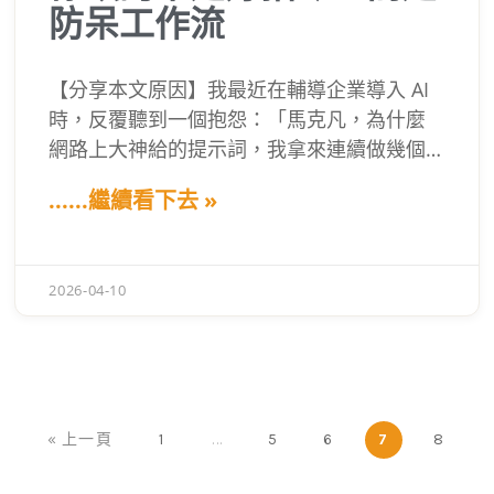
防呆工作流
【分享本文原因】我最近在輔導企業導入 AI
時，反覆聽到一個抱怨：「馬克凡，為什麼
網路上大神給的提示詞，我拿來連續做幾個
任務就開始壞掉？」很多人遇到這個狀況，
......繼續看下去 »
直覺反應就是瘋狂去改 Prompt，或者塞更多
公司規章給 AI，結果越改越失控，甚至覺得
被 AI 雷到。 其實，當你把 AI 當成一個只要
2026-04-10
話說對了就能包山包海的神仙時，你就已經
走偏了。今天我想跟你聊聊，為什麼你缺的
從來不是更好的提示詞，而是一套把 AI 當員
工來管理的「『駕馭系統』（Harness
Engineering）」。
« 上一頁
1
...
5
6
7
8