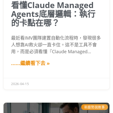
看懂Claude Managed
Agents底層邏輯：執行
的卡點在哪？
最近看IMV團隊建置自動化流程時，發現很多
人想靠AI救火卻一直卡住。這不是工具不會
用，而是必須看懂『Claude Managed
Agents』帶來的底層升級。 我特別要跟團隊
......繼續看下去 »
佈達，AI已從「聽令行事的助理」進化為「能
扛目標的員工」。『Claude Managed
Agents』包辦了最難的基礎設施，團隊不能
2026-04-15
再用舊思維，必須立刻運用這項技術重塑工
作流程與護城河。
新趨勢說故事