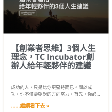
【創業者思維】3個人生
理念，TC Incubator創
辦人給年輕夥伴的建議
成功的人，只是比你更堅持而已。關於成
功，你不僅要朝對的方向努力，首先，你必
須改變自己對成功的看法。許多人對成功有
......繼續看下去 »
繆思 ex. 他們很斜槓、從小資優生、名校畢業