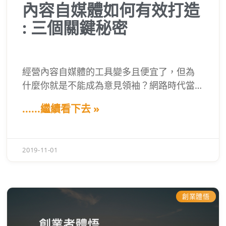
內容自媒體如何有效打造
: 三個關鍵秘密
經營內容自媒體的工具變多且便宜了，但為
什麼你就是不能成為意見領袖？網路時代當
中，為什麼有些人更容易用內容自媒體找到
......繼續看下去 »
商機了，但你卻不行？原因很簡單，因為你
沒有搞懂背後真正的三大運作原理：商業思
維、複利效應、懶人思維
2019-11-01
創業體悟