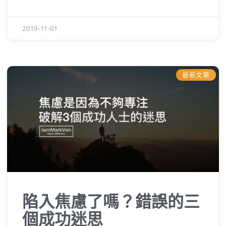
等等。但其實，成功者並不需要學位證明也
不是“什麼都會”，所謂的成功應該是要
專注
的
2019-11-01
解決單一領域的問題，並且做到無人能取
代。
最新文章
陷入焦慮了嗎？錯誤的三
個成功迷思