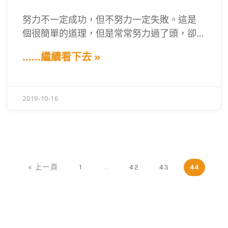
努力不一定成功，但不努力一定失敗。這是
個很簡單的道理，但是常常努力過了頭，卻
也一直沒有看到回報，心裡煎熬覺得無止境
......繼續看下去 »
的努力很心累；或是努力了老半天，
成果卻
很糟糕！那你可能掉入了『努力負向迴圈』
當中。真正的努力會讓你在那件系統上越來
2019-10-16
越輕鬆，四個觀念掌握『最小努力原則』
，
讓你為了發懶而努力!!!你只要懂得『最小努力
原則』的概念，你就可以跟很多成功菁英一
樣，每件事情都會有回饋與成果。『最小努
力原則』是一個很違反人性的思考方法，它
« 上一頁
1
...
42
43
44
的中心思考很簡單：
我今天的努力，是為了
讓我明天可以懶惰一點。