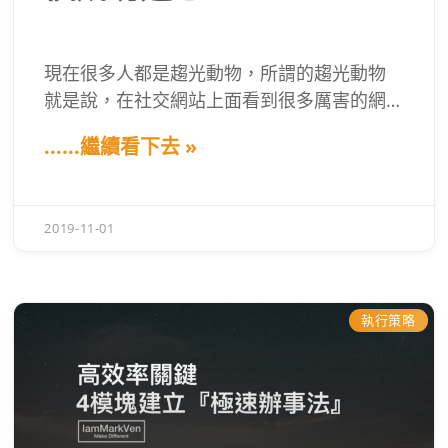
現在很多人都是趨光動物，所謂的趨光動物
就是說，在社交網站上面看到很多厲害的網
紅或朋友的生活照，看他們活得很開心，就
......繼續看下去 »
希望自己也成為那樣，但到最後都會把自己
搞得很焦慮。看到有些人把工作當作玩樂，
總是享受於當下的每一刻任務，眼裡總是充
2019-11-01
滿著對生活的光芒。你很羨慕，但你總是做
不到，為什麼？是自己不夠成功嗎？
執行策略