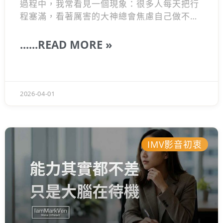
過程中，我常看見一個現象：很多人每天把行
程塞滿，看著厲害的大神總會焦慮自己做不
到，忙了一陣子卻發現都在原地踏步。以前的
我也曾因為達不到目標而感到無力。後來我發
......READ MORE »
現，真正能讓你脫穎而出的不是盲目模仿，而
是建立一套穩定進步的系統。這也是為何我想
寫這篇筆記，跟你聊聊如何透過三個簡單的日
常動作，真正拿回你人生的主導權。
2026-04-01
IMV影音初衷