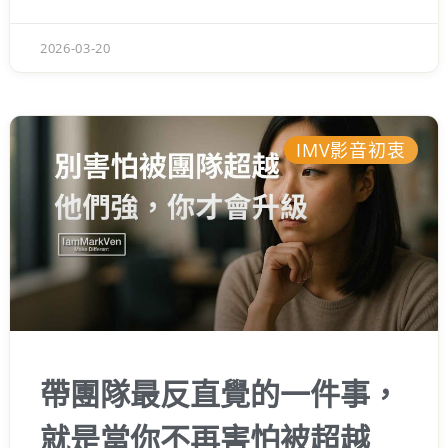
邏輯。今天想用這篇筆記，跟你聊聊該怎麼擺
脫無效的焦慮，把任務切割清楚，讓你能踏實
2026-03-20
地在自己的時區裡把事情做好。
IMV影音初衷
帶團隊最反直覺的一件事，
就是當你不再害怕被超越