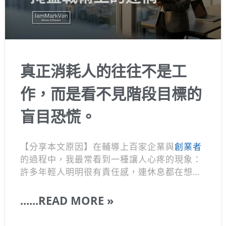
真正消耗人的往往不是工
作，而是看不見階段目標的
盲目恐慌。
【分享本文原因】在輔導上百家企業與
創業者
的過程中，我最常看到一種讓人心疼的現象：
許多年輕人明明很有責任感，連休息都在想工
作，最後卻把自己操到身心俱疲。這其實不是
你不夠優秀，而是你處在一種盲目恐慌的狀態
......READ MORE »
裡啊。 很多人看著身邊厲害的角色拼命，自己
就跟著慌張踩油門，卻忘了去拆解目標背後的