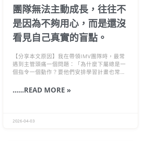
團隊無法主動成長，往往不
是因為不夠用心，而是還沒
看見自己真實的盲點。
【分享本文原因】我在帶領IMV團隊時，最常
遇到主管頭痛一個問題：「為什麼下屬總是一
個指令一個動作？要他們安排學習計畫也常常
敷衍？」其實這不是員工不用心，而是大家忽
略了填鴨式教育遺留的慣性。很多人以為給資
......READ MORE »
源就能讓團隊升級，但如果你沒幫夥伴看見他
們真實的盲點，再多培訓都沒用。今天我想跟
你聊聊，到底該怎麼引導團隊面對不足，進而
長出真正的應變能力。
2026-04-03