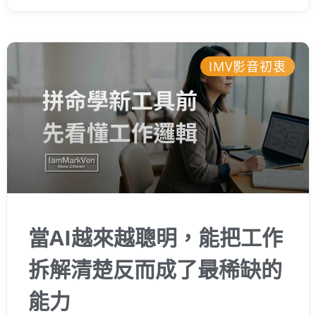
遇到問題時腦袋就自動切換成偷懶模式。這篇
文章我把過去在企業內部培訓的筆記整理出
來，想跟你分享幾個能打破盲點的底層邏輯。
如果你也曾感覺工作卡卡的，希望這些經驗能
IMV影音初衷
幫你少走一點彎路，真正打開你的職場思維。
當AI越來越聰明，能把工作
拆解清楚反而成了最稀缺的
能力