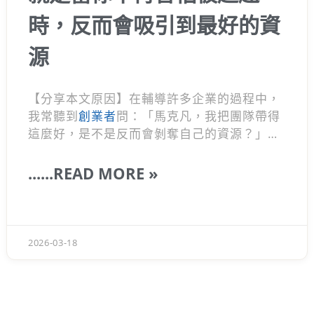
時，反而會吸引到最好的資
源
【分享本文原因】在輔導許多企業的過程中，
我常聽到
創業者
問：「馬克凡，我把團隊帶得
這麼好，是不是反而會剝奪自己的資源？」這
其實是很多主管最容易陷入的盲點。 越是走到
頂層的領導者，越懂一個反直覺的道理：想盡
......READ MORE »
辦法讓身邊的人成功，才是建構高價值人脈圈
的捷徑。今天想聊聊這背後的邏輯，希望這篇
能幫正在摸索『團隊管理』的你少走彎路。
2026-03-18