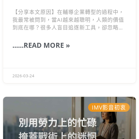
【分享本文原因】在輔導企業轉型的過程中，
我最常被問到，當AI越來越聰明，人類的價值
到底在哪？很多人盲目追逐新工具，卻忽略了
商業運作的本質。真正能讓你脫穎而出的，從
來都不是多會用軟體，而是你對「工作流程」
......READ MORE »
的深度拆解力。 所以這篇文章想跟你聊聊，面
對變局該如何重新定位自己的優勢。這是我在
第一線經營累積的觀察，希望能幫你打破職涯
盲點，找回專屬人類的無可取代性。
2026-03-24
IMV影音初衷