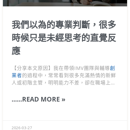
我們以為的專業判斷，很多
時候只是未經思考的直覺反
應
【分享本文原因】我在帶領IMV團隊與輔導
創
業者
的過程中，常常看到很多充滿熱情的新鮮
人或初階主管，明明能力不差，卻在職場上處
處撞壁。他們常常覺得委屈，覺得為什麼老闆
都聽不懂他們講的話，或是覺得公司的決策很
......READ MORE »
不合理。其實這往往不是能力的問題，而是多
數人在進入職場前，腦袋的運作方式早就被僵
化的教育和社群媒體給框住了。 大家都習慣憑
藉著直覺做事，把別人灌輸的意見當作真理，
2026-03-27