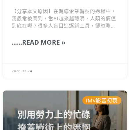
【分享本文原因】在輔導企業轉型的過程中，
我最常被問到，當AI越來越聰明，人類的價值
到底在哪？很多人盲目追逐新工具，卻忽略了
商業運作的本質。真正能讓你脫穎而出的，從
來都不是多會用軟體，而是你對「工作流程」
......READ MORE »
的深度拆解力。 所以這篇文章想跟你聊聊，面
對變局該如何重新定位自己的優勢。這是我在
第一線經營累積的觀察，希望能幫你打破職涯
盲點，找回專屬人類的無可取代性。
2026-03-24
IMV影音初衷