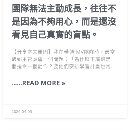
團隊無法主動成長，往往不
是因為不夠用心，而是還沒
看見自己真實的盲點。
【分享本文原因】我在帶領IMV團隊時，最常
遇到主管頭痛一個問題：「為什麼下屬總是一
個指令一個動作？要他們安排學習計畫也常常
敷衍？」其實這不是員工不用心，而是大家忽
略了填鴨式教育遺留的慣性。很多人以為給資
......READ MORE »
源就能讓團隊升級，但如果你沒幫夥伴看見他
們真實的盲點，再多培訓都沒用。今天我想跟
你聊聊，到底該怎麼引導團隊面對不足，進而
長出真正的應變能力。
2026-04-03