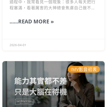
過程中，我常看見一個現象：很多人每天把行
程塞滿，看著厲害的大神總會焦慮自己做不
到，忙了一陣子卻發現都在原地踏步。以前的
我也曾因為達不到目標而感到無力。後來我發
......READ MORE »
現，真正能讓你脫穎而出的不是盲目模仿，而
是建立一套穩定進步的系統。這也是為何我想
寫這篇筆記，跟你聊聊如何透過三個簡單的日
常動作，真正拿回你人生的主導權。
2026-04-01
IMV影音初衷