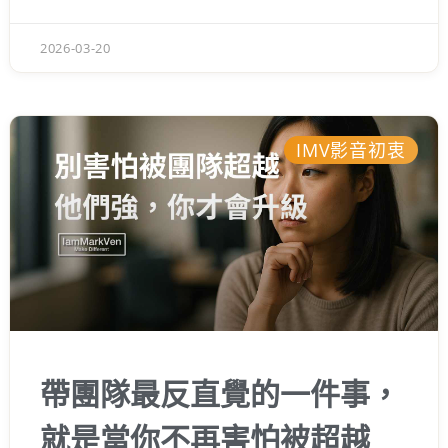
邏輯。今天想用這篇筆記，跟你聊聊該怎麼擺
脫無效的焦慮，把任務切割清楚，讓你能踏實
2026-03-20
地在自己的時區裡把事情做好。
IMV影音初衷
帶團隊最反直覺的一件事，
就是當你不再害怕被超越