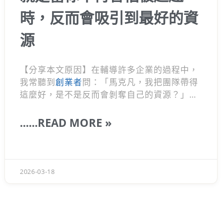
時，反而會吸引到最好的資
源
【分享本文原因】在輔導許多企業的過程中，
我常聽到
創業者
問：「馬克凡，我把團隊帶得
這麼好，是不是反而會剝奪自己的資源？」這
其實是很多主管最容易陷入的盲點。 越是走到
頂層的領導者，越懂一個反直覺的道理：想盡
......READ MORE »
辦法讓身邊的人成功，才是建構高價值人脈圈
的捷徑。今天想聊聊這背後的邏輯，希望這篇
能幫正在摸索『團隊管理』的你少走彎路。
2026-03-18