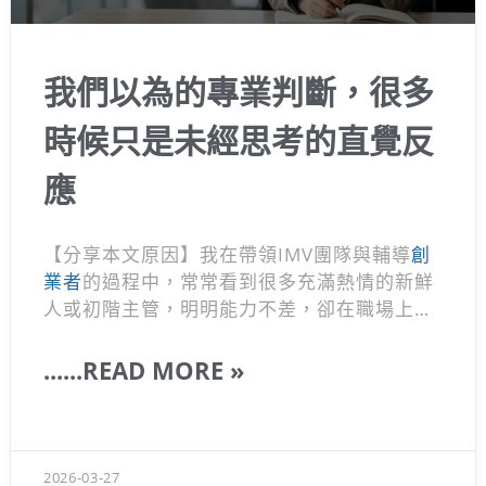
我們以為的專業判斷，很多
時候只是未經思考的直覺反
應
【分享本文原因】我在帶領IMV團隊與輔導
創
業者
的過程中，常常看到很多充滿熱情的新鮮
人或初階主管，明明能力不差，卻在職場上處
處撞壁。他們常常覺得委屈，覺得為什麼老闆
都聽不懂他們講的話，或是覺得公司的決策很
......READ MORE »
不合理。其實這往往不是能力的問題，而是多
數人在進入職場前，腦袋的運作方式早就被僵
化的教育和社群媒體給框住了。 大家都習慣憑
藉著直覺做事，把別人灌輸的意見當作真理，
2026-03-27