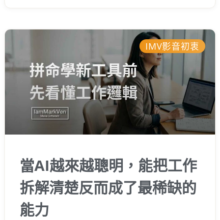
遇到問題時腦袋就自動切換成偷懶模式。這篇
文章我把過去在企業內部培訓的筆記整理出
來，想跟你分享幾個能打破盲點的底層邏輯。
如果你也曾感覺工作卡卡的，希望這些經驗能
IMV影音初衷
幫你少走一點彎路，真正打開你的職場思維。
當AI越來越聰明，能把工作
拆解清楚反而成了最稀缺的
能力