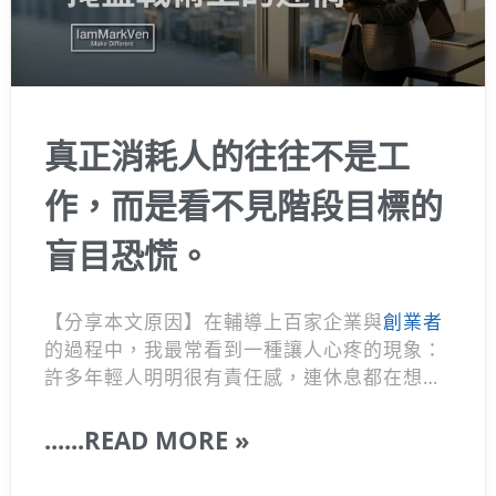
真正消耗人的往往不是工
作，而是看不見階段目標的
盲目恐慌。
【分享本文原因】在輔導上百家企業與
創業者
的過程中，我最常看到一種讓人心疼的現象：
許多年輕人明明很有責任感，連休息都在想工
作，最後卻把自己操到身心俱疲。這其實不是
你不夠優秀，而是你處在一種盲目恐慌的狀態
......READ MORE »
裡啊。 很多人看著身邊厲害的角色拼命，自己
就跟著慌張踩油門，卻忘了去拆解目標背後的