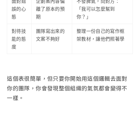
面對錯
企劃案內容偏
不發脾氣，問對方：
誤的心
離了原本的預
「我可以怎麼幫到
態
期
你？」
對待技
團隊寫出來的
整理一份自己的寫作框
能的態
文案不夠好
架教材，讓他們照著學
度
這個表很簡單，但只要你開始用這個邏輯去面對
你的團隊，你會發現整個組織的氣氛都會變得不
一樣。