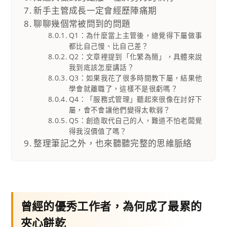
新手主管成長一定會經歷陣痛期
聊聊幾個常被問到的問題
Q1：為什麼當上主管後，總覺得下屬做事
都比自己慢、比自己差？
Q2：文章裡提到「化繁為簡」，具體來說
我到底該怎麼講話？
Q3：如果我花了很多時間教下屬，結果他
學會就離職了，這樣不是很虧嗎？
Q4：「服務式管理」聽起來很像在討好下
屬，會不會讓他們變得太軟弱？
Q5：創造取代自己的人，難道不怕老闆覺
得我沒價值了嗎？
整理筆記之外，也來聽聽完整的思維脈絡
曾經的優秀工作者，為何成了最累的
夾心餅乾