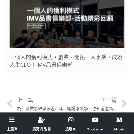
一個人的獲利模式，創業、開拓一人事業，成為
人生CEO｜IMV品書俱樂部
上一篇
下一篇
為什麼做事效率很差? 因為你總是在讓腦袋多工處理! 瞎忙的真相
職場厚黑學，你知道老鳥如何收割嗎? 新人如何生存?
主選單
馬克凡品書
追蹤IG
Youtube
About