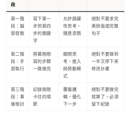
段
第一階
寫下第一
允許跳躍
絕對不要求完
段：腦
步到第四
性思考，
美排版或完整
部發散
步的關鍵
隨意塗鴉
句子
字
第二階
照著剛剛
關閉思
絕對不要做到
段：手
寫的步驟
考，進入
一半又停下來
部執行
一路做完
純勞動模
修改計畫
式
第三階
記錄剛剛
覆盤邏
絕對不要做完
段：事
卡住的環
輯，優化
就算了，必須
後檢討
節
下一步
留下紀錄