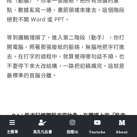
段（動腦），你拿一張廢紙，把所有想講的重
點、數據亂寫一通，畫箭頭連來連去，這個階段
絕對不開 Word 或 PPT。
等到邏輯理順了，進入第二階段（動手），你打
開電腦，照著那張廢紙的脈絡，無腦地把字打進
去。在打字的過程中，就算覺得哪句話不順，也
不要停下來大改結構，一路把初稿飆完。這就是
最標準的首腦分離。
Q4：肌肉記憶聽起來很抽象，在職場上的「肌肉
記憶」到底是指什麼？
主選單
馬克凡品書
追蹤IG
Youtube
About
舉例來說，當你被老闆突然點名報告時，如果你