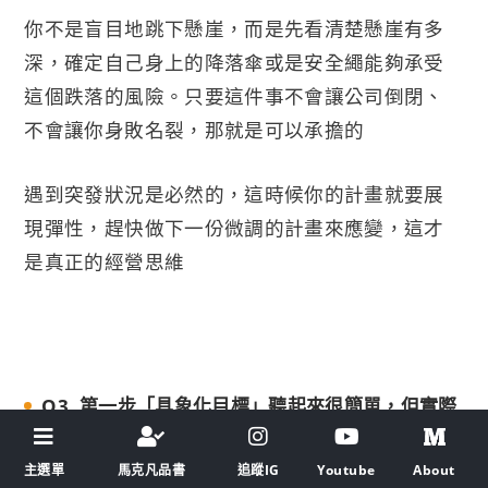
你不是盲目地跳下懸崖，而是先看清楚懸崖有多
深，確定自己身上的降落傘或是安全繩能夠承受
這個跌落的風險。只要這件事不會讓公司倒閉、
不會讓你身敗名裂，那就是可以承擔的
遇到突發狀況是必然的，這時候你的計畫就要展
現彈性，趕快做下一份微調的計畫來應變，這才
是真正的經營思維
Q3. 第一步「具象化目標」聽起來很簡單，但實際
寫的時候很容易寫得很空泛，有什麼訣竅嗎？
主選單
馬克凡品書
追蹤IG
Youtube
About
訣竅就在於「去除形容詞，增加動詞與名詞」