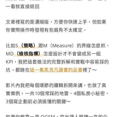
一看就直接退回
文章裡寫的是濃縮版，方便你快速上手，但如果
你實際操作時發現有些眉角不太確定，
比如S
（策略）
跟M（Measure）的界線怎麼抓、
MD
（檢核指標）
怎麼設計才不會變成另一組
KPI，我把這套做法的完整拆解和實戰中容易踩的
坑，都錄在
這一集馬克凡讀書的品書
裡了～
影片內我把每個環節的邏輯拆開來講，也放了真
實案例，一共10個常踩的地雷、4個私房小秘密、
3個寫企劃前必須搞懂的關鍵～
如果你想靠一頁 OGSM，寫出讓人眼睛一亮的企