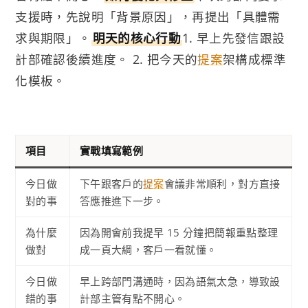
支援時，先說明「背景原因」，再提出「具體需
求與期限」。
明天的核心行動
1. 早上先發信跟設
計部確認後續進度。 2. 把今天的
提案
架構成標準
化模板。
項目
實戰填寫範例
今日做
下午跟客戶的
提案
會議非常順利，對方直接
對的事
答應推進下一步。
為什麼
因為開會前我提早 15 分鐘把簡報重點整理
做對
成一頁大綱，客戶一看就懂。
今日做
早上跨部門溝通時，因為語氣太急，導致設
錯的事
計部主管有點不開心。