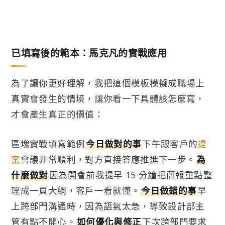
已填寫後的範本：馬克凡的實戰應用
為了讓你更好理解，我把這個模板模擬成職場上
真實會發生的情境，讓你看一下具體該怎麼寫，
才會產生真正的價值：
區塊實戰填寫範例
今日做對的事
下午跟客戶的
提
案
會議非常順利，對方直接答應推進下一步。
為
什麼做對
因為開會前我提早 15 分鐘把簡報重點整
理成一頁大綱，客戶一看就懂。
今日做錯的事
早
上跨部門溝通時，因為語氣太急，導致設計部主
管有點不開心。
如何優化與修正
下次跨部門要求