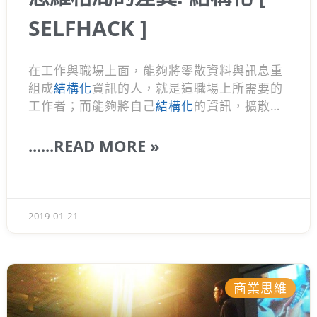
SELFHACK ]
在工作與職場上面，能夠將零散資料與訊息重
組成
結構化
資訊的人，就是這職場上所需要的
工作者；而能夠將自己
結構化
的資訊，擴散給
更多人使用，並且依循
結構化
規則的人，就是
管理者。工作者與管理者的最大差別，就是
結
......READ MORE »
構化
程度與規模，而
結構化
就是一種管理。
2019-01-21
商業思維