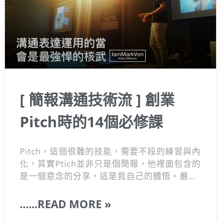
[ 簡報溝通技術流 ] 創業
Pitch時的14個必修課
Pitch，這個很難的技能，需要不段的練習與內
化，其實Ptich並非只是個簡報，他裡面包含的
是一個意念的分享，這是我自己的體悟。嚴格
來說，在面對任何人的溝通與對談，你要將你
的商業分享給人家聽的時候，其實這都是個技
......READ MORE »
術。