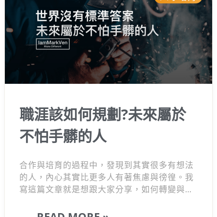
職涯該如何規劃?未來屬於
不怕手髒的人
合作與培育的過程中，發現到其實很多有想法
的人，內心其實比更多人有著焦慮與徬徨。我
寫這篇文章就是想跟大家分享，如何轉變與過
度這個徬徨的時期。這些都是自身例子，曾經
我也是其中的一員，但隨著經歷增長
本質思考
......READ MORE »