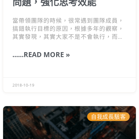
問題，強化思考效能
當帶領團隊的時候，很常遇到團隊成員，
搞錯執行目標的原因，根據多年的觀察，
其實發現，其實大家不是不會執行，而是
搞錯了問題，所以從思考源頭就歪掉。因
此希望分享『
本質思考
』的方法，讓大家
......READ MORE »
抓住重點問題。
2018-10-19
自我成長駭客