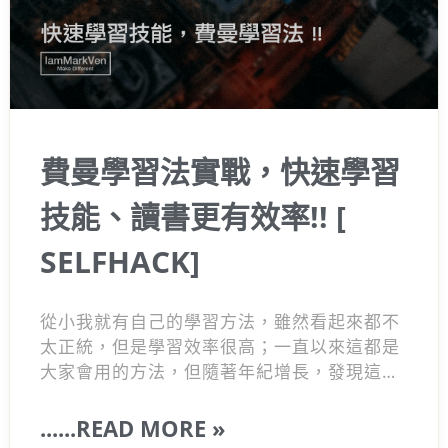
費曼學習法實戰，快速學習
技能、讀書更有效率!! [
SELFHACK]
從小我就有自己的學習方法，雖然看起來都不
太正統，但是學習效率很高；一直以來這都是
大家會用的方法，但隨著年紀增長，發現這是
我自己獨特的優勢，經過了一年多的反覆觀察
自己的學習方法，終於找到了一個跟我類似的
......READ MORE »
模式『費曼技巧』