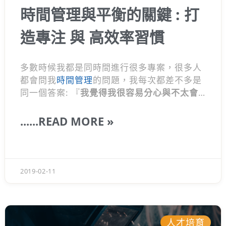
時間管理與平衡的關鍵 : 打
造專注 與 高效率習慣
多數時候我都是同時間進行很多專案，很多人
都會問我
時間管理
的問題，我每次都差不多是
同一個答案: 『
我覺得我很容易分心與不太會
管理時間』
。這時候大家也都會下一跳，但其
實這真的。我認為
時間管理
與
專注
這門課，是
......READ MORE »
學不完的。
2019-02-11
人才培育