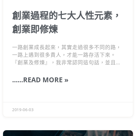
創業過程的七大人性元素，
創業即修煉
一路創業成長起來，其實走過很多不同的路，
一路上遇到很多貴人，才能一路存活下來。
『創業及修煉』，我非常認同這句話，並且我
也將其分解成 :
目標、道德、成長、生活、
錢、好奇、人…
七大重點與大家分享，這是我
......READ MORE »
現階段認為相對重要的，但創業其實是一路成
長，說不定之後會推出完全翻修的版本XD
2019-06-03