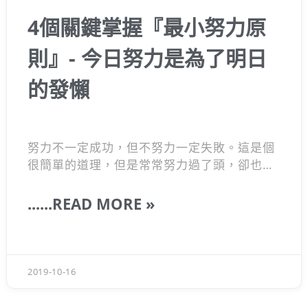
4個關鍵掌握『最小努力原
則』- 今日努力是為了明日
的發懶
努力不一定成功，但不努力一定失敗。這是個
很簡單的道理，但是常常努力過了頭，卻也一
直沒有看到回報，心裡煎熬覺得無止境的努力
很心累；或是努力了老半天，
成果卻很糟糕！
......READ MORE »
那你可能掉入了『努力負向迴圈』當中。真正
的努力會讓你在那件系統上越來越輕鬆，四個
觀念掌握『最小努力原則』
，讓你為了發懶而
努力!!!你只要懂得『最小努力原則』的概念，
2019-10-16
你就可以跟很多成功菁英一樣，每件事情都會
有回饋與成果。『最小努力原則』是一個很違