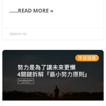
與工作上面的機會以及影響力。
你有過這樣的
經驗嗎？在訂餐廳的時候會不會看一下別人的
......READ MORE »
評價，出去玩之前是否有看一下網路上的遊
戲，認識一個新朋友之後，有沒有認真的看一
下他們的社交媒體。
2020-01-10
學習道路