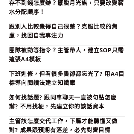
存不到錢怎麼辦？擺脫月光族，只要改變薪
水分配順序！
跟別人比較覺得自己很差？克服比較的焦
慮，找回自我專注力
團隊被動等指令？主管帶人，建立SOP只需
這張A4模板
下班進修，但看很多書卻都忘光了? 用A4目
標導向閱讀法建立知識庫
如何找話題? 跟同事聊天一直被句點怎麼
辦? 不用找梗，先建立你的談話資本
主管該怎麼交代工作，下屬才能聽懂又做
對? 成果跟預期有落差，必先對齊目標