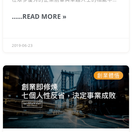
總是可以學習到許多東西，而其中七項觀念與
能力，是我覺得很重要，而現在我自身也不停
......READ MORE »
的在練習的技能，如果你也是想要成就一些事
情，我認為以下七件事情十分重要，需要每天
不停地練習再練習，才有可能往你的目標前
進。
2019-06-23
創業體悟