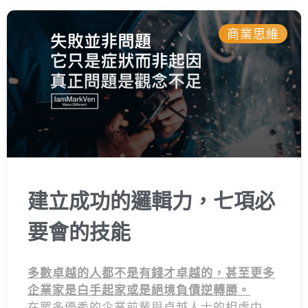
反人性的思考方法，它的中心思考很簡單：
我
今天的努力，是為了讓我明天可以懶惰一點。
商業思維
建立成功的邏輯力，七項必
要會的技能
多數卓越的人都不是有錢才卓越的，甚至更多
企業家是白手起家或是絕境負債逆轉勝。
在眾多優秀的企業前輩與卓越人士的相處中，