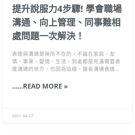
提升說服力4步驟! 學會職場
溝通、向上管理、同事難相
處問題一次解決！
表達與溝通是無所不在的，不論在家庭、友
情、事業、愛情、生活，到處都是充滿需要表
達溝通的地方，也因為這樣，擅長溝通表達的
人，總是會比較吃香一點。這篇將會教你向上
管理、職場溝通的技巧幫助你在職場上爭取到
......READ MORE »
更好的成績。
2021-04-27