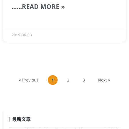
公司要成長的很好的條件之一，就是創辦人與
......READ MORE »
團隊，必須有規律地不停成長。一個一流的成
長者，當遇到問題的時候，會很自然的警覺到
是自己身上的運作模式出問題了，所以第一時
間應該是來確定自己的目標，以及運作模式，
2019-06-03
其中一個很重要的運作模式是『
時間管理
』
« Previous
1
2
3
Next »
最新文章