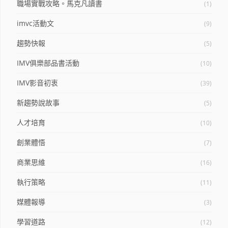
職場實戰攻略。馬克凡讀書
(1)
imvc活動文
(9)
趨勢快報
(5)
IMV俱樂部品書活動
(10)
IMV影音初衷
(39)
新趨勢說故事
(5)
人才培育
(10)
創業體悟
(7)
商業思維
(16)
執行策略
(11)
媒體報導
(3)
學習道路
(12)