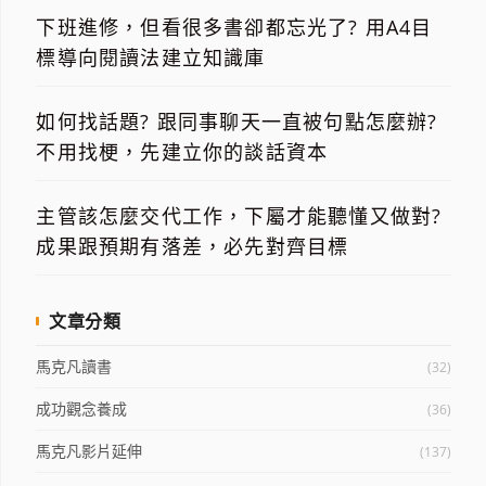
下班進修，但看很多書卻都忘光了? 用A4目
標導向閱讀法建立知識庫
如何找話題? 跟同事聊天一直被句點怎麼辦?
不用找梗，先建立你的談話資本
主管該怎麼交代工作，下屬才能聽懂又做對?
成果跟預期有落差，必先對齊目標
文章分類
馬克凡讀書
(32)
成功觀念養成
(36)
馬克凡影片延伸
(137)