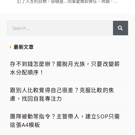
訂了人生的目標，卻總是無法達成目標嗎？這樣規劃人生目標才能提高達標率！
同事愛推卸責任、甩鍋、主管愛收割，職場上生存必懂的厚黑學
最新文章
存不到錢怎麼辦？擺脫月光族，只要改變薪
水分配順序！
跟別人比較覺得自己很差？克服比較的焦
慮，找回自我專注力
團隊被動等指令？主管帶人，建立SOP只需
這張A4模板