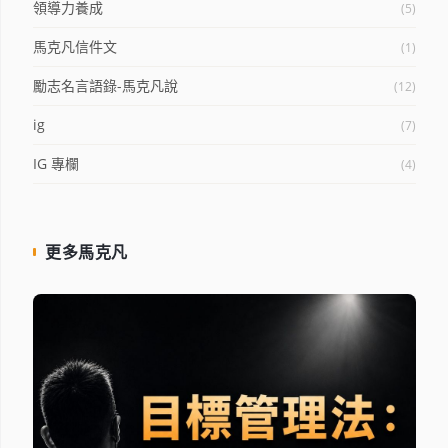
領導力養成
(5)
馬克凡信件文
(1)
勵志名言語錄-馬克凡說
(12)
ig
(7)
IG 專欄
(4)
更多馬克凡