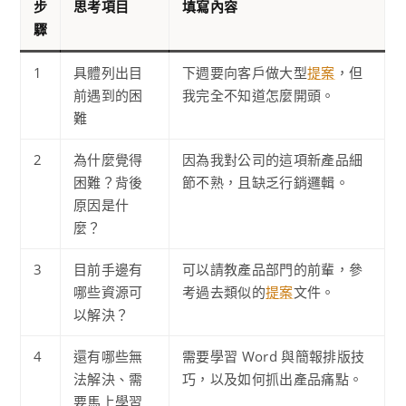
步
思考項目
填寫內容
驟
1
具體列出目
下週要向客戶做大型
提案
，但
前遇到的困
我完全不知道怎麼開頭。
難
2
為什麼覺得
因為我對公司的這項新產品細
困難？背後
節不熟，且缺乏行銷邏輯。
原因是什
麼？
3
目前手邊有
可以請教產品部門的前輩，參
哪些資源可
考過去類似的
提案
文件。
以解決？
4
還有哪些無
需要學習 Word 與簡報排版技
法解決、需
巧，以及如何抓出產品痛點。
要馬上學習