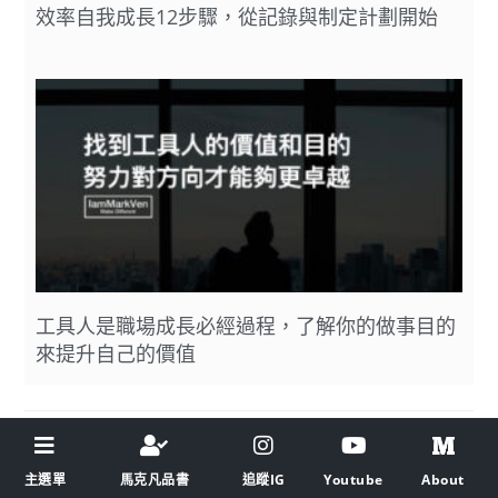
效率自我成長12步驟，從記錄與制定計劃開始
工具人是職場成長必經過程，了解你的做事目的
來提升自己的價值
主選單
馬克凡品書
追蹤IG
Youtube
About
上一篇
下一篇