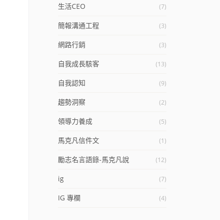
生活CEO
(7)
簡報溝通工程
(3)
網路行銷
(3)
自我成長駭客
(13)
自我認知
(9)
趨勢洞察
(2)
領導力養成
(5)
馬克凡信件文
(1)
勵志名言語錄-馬克凡說
(12)
ig
(7)
IG 專欄
(4)