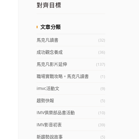
對齊目標
文章分類
馬克凡讀書
(32)
成功觀念養成
(36)
馬克凡影片延伸
(137)
職場實戰攻略。馬克凡讀書
(1)
imvc活動文
(9)
趨勢快報
(5)
IMV俱樂部品書活動
(10)
IMV影音初衷
(39)
新趨勢說故事
(5)