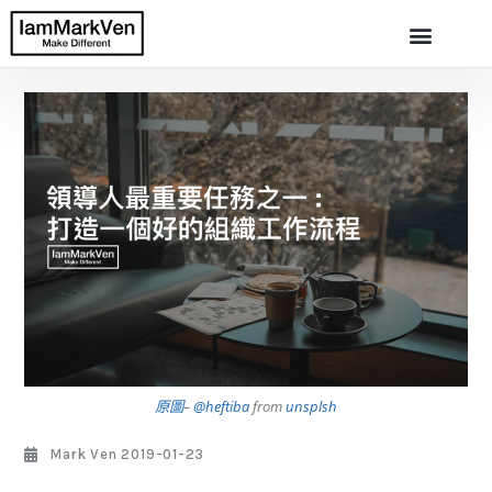
原圖
–
@heftiba
from
unsplsh
Mark Ven
2019-01-23