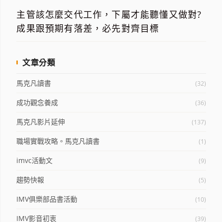
主管該怎麼交代工作，下屬才能聽懂又做對?
成果跟預期有落差，必先對齊目標
文章分類
馬克凡讀書
(32)
成功觀念養成
(36)
馬克凡影片延伸
(137)
職場實戰攻略。馬克凡讀書
(1)
imvc活動文
(9)
趨勢快報
(5)
IMV俱樂部品書活動
(10)
IMV影音初衷
(39)