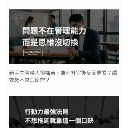
新手主管帶人很痛苦，為何升官後反而更累？績
效起不來怎麼辦？