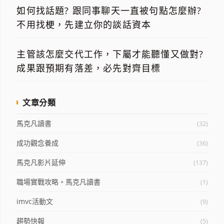
如何找話題? 跟同事聊天一直被句點怎麼辦?
不用找梗，先建立你的談話資本
主管該怎麼交代工作，下屬才能聽懂又做對?
成果跟預期有落差，必先對齊目標
文章分類
馬克凡讀書
(32)
成功觀念養成
(36)
馬克凡影片延伸
(137)
職場實戰攻略。馬克凡讀書
(1)
imvc活動文
(9)
趨勢快報
(5)