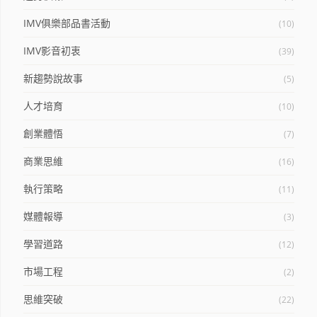
IMV俱樂部品書活動
(10)
IMV影音初衷
(39)
新趨勢說故事
(5)
人才培育
(10)
創業體悟
(7)
商業思維
(16)
執行策略
(11)
媒體報導
(3)
學習道路
(12)
市場工程
(2)
思維突破
(22)