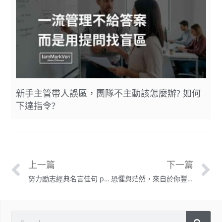
新手主管帶人誤區，團隊不主動該怎麼辦? 如何
下達指令?
上一篇
下一篇
努力勵志經典名言佳句 part 5｜馬克凡說
恐懼與茫然，來自於你豐富的想像力