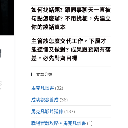
如何找話題? 跟同事聊天一直被
句點怎麼辦? 不用找梗，先建立
你的談話資本
主管該怎麼交代工作，下屬才
能聽懂又做對? 成果跟預期有落
習
差，必先對齊目標
文章分類
認
馬克凡讀書
(32)
了
成功觀念養成
(36)
馬克凡影片延伸
(137)
職場實戰攻略。馬克凡讀書
(1)