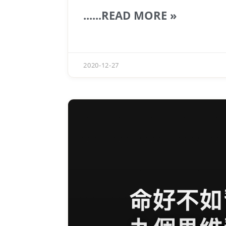
......READ MORE »
2020-12-27