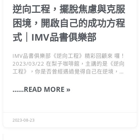
逆向工程，擺脫焦慮與克服
困境，開啟自己的成功方程
式｜IMV品書俱樂部
IMV品書俱樂部《逆向工程》精彩回顧來 囉！
2023/03/22 在梨子咖啡館，主講的是《逆向
工程》，你是否曾經遇過覺得自己在逆境，找
不到解法、或者是急於找到解答，而倍感焦慮
的狀況？這些情況在生活中很常遇到，尤其是
......READ MORE »
越優秀的人，越容易遇到困境！每個人都會遇
到困境，但為什麼有些人還是可以提出好解
法，並迎刃而解的？這背後的差異，來自於看
問題的角度！本次IMV品書俱樂部，特別選擇
2023-08-23
了 朗恩‧傅利曼 的《逆向工程》這本書，帶
領品書俱樂部的夥伴們，從未來反推現在，找