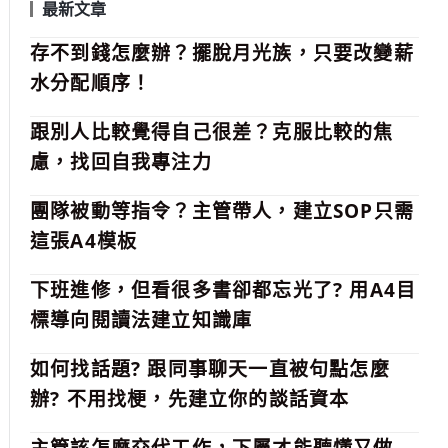
到解決的方法！這次活動深入探索了《逆向工
最新文章
程》的核心思想，引品人馬克凡也分享了三個
存不到錢怎麼辦？擺脫月光族，只要改變薪
關鍵+1大重點，讓夥伴們，從逆向工程中，找
到讓自己變更好的『行動指南』！
水分配順序！
跟別人比較覺得自己很差？克服比較的焦
慮，找回自我專注力
團隊被動等指令？主管帶人，建立SOP只需
這張A4模板
下班進修，但看很多書卻都忘光了? 用A4目
標導向閱讀法建立知識庫
如何找話題? 跟同事聊天一直被句點怎麼
辦? 不用找梗，先建立你的談話資本