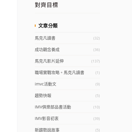
對齊目標
文章分類
馬克凡讀書
(32)
成功觀念養成
(36)
馬克凡影片延伸
(137)
職場實戰攻略。馬克凡讀書
(1)
imvc活動文
(9)
趨勢快報
(5)
IMV俱樂部品書活動
(10)
IMV影音初衷
(39)
新趨勢說故事
(5)