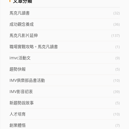
文章分類
馬克凡讀書
(32)
成功觀念養成
(36)
馬克凡影片延伸
(137)
職場實戰攻略。馬克凡讀書
(1)
imvc活動文
(9)
趨勢快報
(5)
IMV俱樂部品書活動
(10)
IMV影音初衷
(39)
新趨勢說故事
(5)
人才培育
(10)
創業體悟
(7)