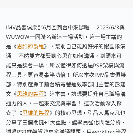
IMV品書俱樂部6月回到台中來辦啦！ 2023/6/3與
WUWOW一同聯名辦這一場活動，這一場主講的
是《
思維的製程
》，幫助自己能夠好好的跟團隊溝
通！ 不然雙方都費勁心思在如何溝通，到頭來可
能只是誤會一場，所以懂得如何透過PSR架構與流
程工具，更容易事半功倍！ 所以本次IMV品書俱樂
部，特別選擇了前台積電營運效率部門主管的彭建
文《
思維的製程
》這本書，讓想要提升自己職場溝
通力的人，一起來交流與學習！ 這次活動深入探
索了《
思維的製程
》的核心思想，引品人馬克凡也
分享了三個關鍵+1大重點，讓學員強化問題分析、
透過PSR框架解決專案溝通問題、用workflow流程