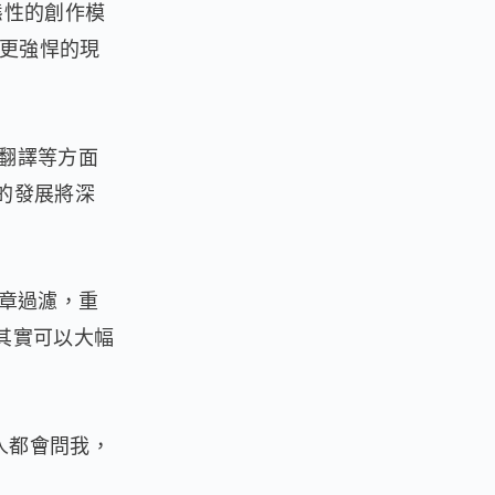
態性的創作模
為更強悍的現
、翻譯等方面
的發展將深
章過濾，重
其實可以大幅
多人都會問我，